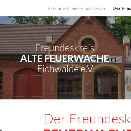
Freundeskreis-Eichwalde.de
Der Fre
ip to main content
Skip to navigat
Freundeskreis 
ALTE FEUERWACHE
Eichwalde e.V.
Der Freundeskr