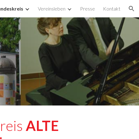
undeskreis
Vereinsleben
Presse
Kontakt
ion
eis 
ALTE 